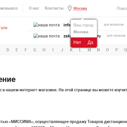
амовывоз
О нас
Контакты
Москва
info@powertool.ru
Ваш город:
для вопросов
Москва
zakaz@powertool.ru
для заказов
Нет
Да
D
E
F
G
H
I
J
K
L
M
N
O
P
Q
е
ение
 в нашем интернет-магазине. На этой странице вы можете изучит
стью «МИССИМА», осуществляющее продажу Товаров дистанционн