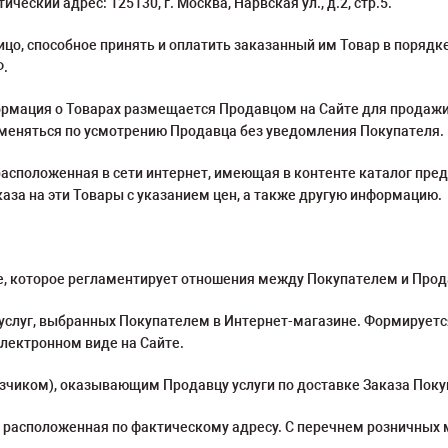
еский адрес: 125130, г. Москва, Нарвская ул., д.2, стр.5.
о, способное принять и оплатить заказанный им Товар в порядке
Ф.
рмация о Товарах размещается Продавцом на Сайте для продажи
зменяться по усмотрению Продавца без уведомления Покупателя.
асположенная в сети интернет, имеющая в контенте каталог пре
за на эти Товары с указанием цен, а также другую информацию.
, которое регламентирует отношения между Покупателем и Про
услуг, выбранных Покупателем в Интернет-магазине. Формирует
лектронном виде на Сайте.
зчиком), оказывающим Продавцу услуги по доставке Заказа Поку
расположенная по фактическому адресу. С перечнем розничных 