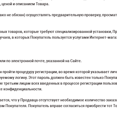
 ценой и описанием Товара.
нако не обязан) осуществлять предварительную проверку, просмат
ных товаров, которые требуют специализированной установки, Пр
учаев, в которых Покупатель пользуется услугами Интернет-мага
или по электронной почте, указанной на Сайте.
ен пройти процедуру регистрации, во время которой указывает ли
руемому логину. Этот пароль должен быть известен только Покуп
ие третьим лицам всех введенных в процессе регистрации пользо
ке конфиденциальности.
ается, что у Продавца отсутствует необходимое количество заказ
том Покупателя. Покупатель вправе согласиться приобрести тот То