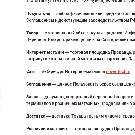
774301001; ОГРН 1077762132799; юридический и фактич
Покупатель
— любое физическое или юридическое лиц
Соглашением и действующим законодательством Р
Товар
— материальный объект купли-продажи. Инфо
Перечень Товаров, размещенных на Сайте, может и
Интернет-магазин
— торговая площадка Продавца, р
витрину) и интерактивный механизм оформления Зака
Сайт
— веб-ресурс Интернет-магазина
powertool.ru
.
Соглашение
— данное Пользовательское соглашение
Заказ
— документ, содержащий перечень Товаров и 
терминалов в розничных магазинах Продавца или в э
Доставка
— доставка Товара третьим лицом (перево
Розничный магазин
— торговая площадка Продавца, 