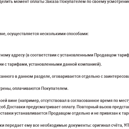
делить момент оплаты Заказа Покупателем по своему усмотрению
зине, осуществляется несколькими способами:
тному адресу (в соответствии с установленными Продавцом тариф
вии с тарифами, установленными данной компанией).
исанного в данном разделе, оговаривается отдельно с заинтерес
отрены, оплачиваются Покупателем.
 своей вине (например, отсутствовал в согласованное время по мес
особ Доставки предусматривает оплату. Повторный вызов предст
ставки устанавливается Продавцом отдельно и не привязан к та
вки передает ему все необходимые документы: оригинал счёта, У