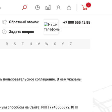
0
Обратный звонок
+7 800 555 42 85
Задать вопрос
R
S
T
U
V
W
X
Y
Z
ь пользовательское соглашение. В нем указаны
ым способом на Сайте. ИНН 7743665872; КПП