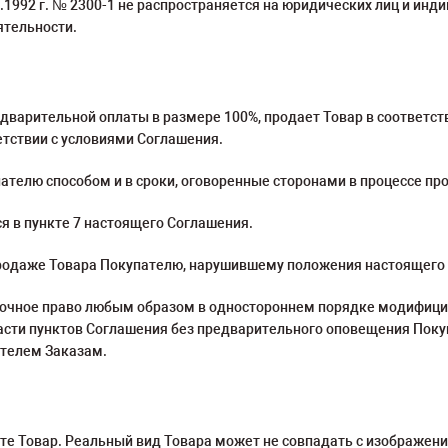
02.1992 г. № 2300-1 не распространяется на юридических лиц и 
ятельности.
едварительной оплаты в размере 100%, продает Товар в соответст
етствии с условиями Соглашения.
ателю способом и в сроки, оговоренные сторонами в процессе пр
ся в пункте 7 настоящего Соглашения.
в продаже Товара Покупателю, нарушившему положения настоящего
орочное право любым образом в одностороннем порядке модифицир
асти пунктов Соглашения без предварительного оповещения Покуп
ателем Заказам.
те Товар. Реальный вид Товара может не совпадать с изображен