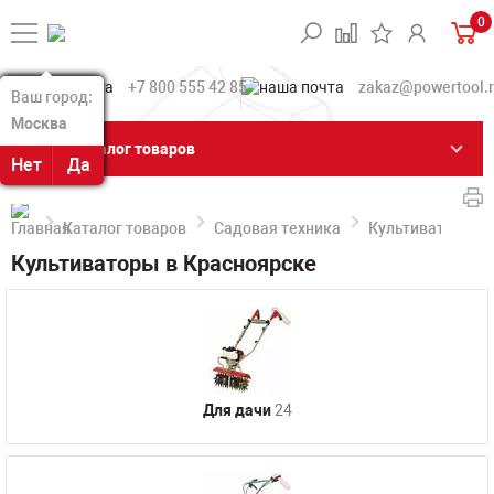
0
+7 800 555 42 85
zakaz@powertool.
Ваш город:
Ваш город:
Москва
Москва
Каталог товаров
Нет
Нет
Да
Да
Каталог товаров
Садовая техника
Культиваторы
Культиваторы в Красноярске
Для дачи
24