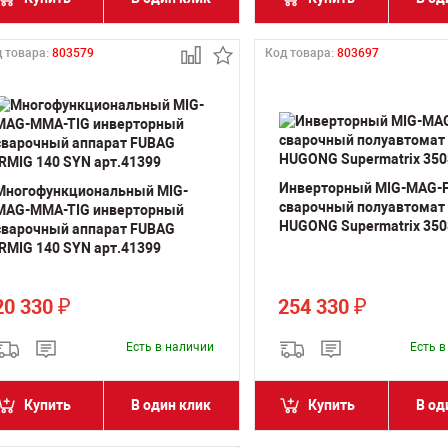
 товара:
803579
Код товара:
803697
Инверторный MIG-MAG-
Многофункциональный MIG-
сварочный полуавтомат
MAG-MMA-TIG инверторный
HUGONG Supermatrix 350S
сварочный аппарат FUBAG
IRMIG 140 SYN арт.41399
20 330
254 330
₽
₽
Есть в наличии
Есть 
Купить
В один клик
Купить
В од