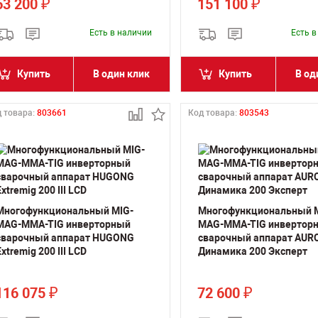
63 200
151 100
₽
₽
Есть в наличии
Есть 
Купить
В один клик
Купить
В од
 товара:
803661
Код товара:
803543
Многофункциональный MIG-
Многофункциональный 
MAG-MMA-TIG инверторный
MAG-MMA-TIG инвертор
сварочный аппарат HUGONG
сварочный аппарат AUR
Extremig 200 III LCD
Динамика 200 Эксперт
116 075
72 600
₽
₽