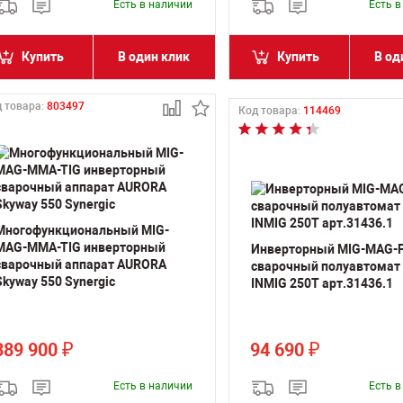
Есть в наличии
Есть 
Купить
В один клик
Купить
В од
 товара:
803497
Код товара:
114469
Многофункциональный MIG-
MAG-MMA-TIG инверторный
Инверторный MIG-MAG-
сварочный аппарат AURORA
сварочный полуавтомат
Skyway 550 Synergic
INMIG 250T арт.31436.1
389 900
94 690
₽
₽
Есть в наличии
Есть 