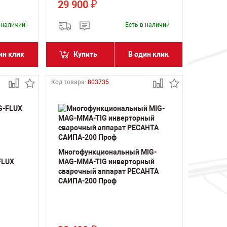
29 900
₽
в наличии
Есть в наличии
ин клик
Купить
В один клик
Код товара:
803735
Многофункциональный MIG-
FLUX
MAG-MMA-TIG инверторный
сварочный аппарат РЕСАНТА
САИПА-200 Проф