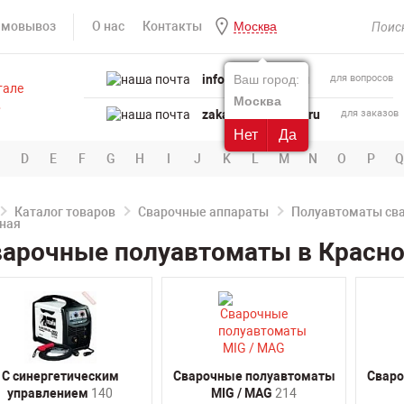
амовывоз
О нас
Контакты
Москва
info@powertool.ru
Ваш город:
для вопросов
Москва
zakaz@powertool.ru
для заказов
Нет
Да
D
E
F
G
H
I
J
K
L
M
N
O
P
Q
Каталог товаров
Сварочные аппараты
Полуавтоматы сва
арочные полуавтоматы в Красн
С синергетическим
Сварочные полуавтоматы
Сваро
управлением
140
MIG / MAG
214