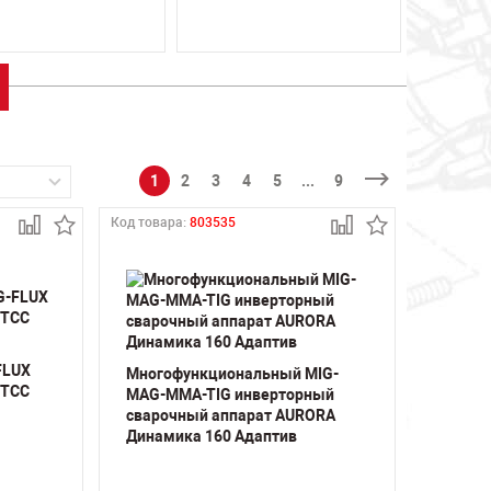
1
2
3
4
5
...
9
Код товара:
803535
FLUX
Многофункциональный MIG-
 ТСС
MAG-MMA-TIG инверторный
сварочный аппарат AURORA
Динамика 160 Адаптив