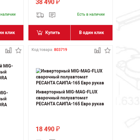
38 490
₽
в наличии
Есть в наличии
ин клик
Купить
В один клик
Код товара:
803719
Инверторный MIG-MAG-FLUX
MIG-
сварочный полуавтомат
ный
РЕСАНТА САИПА-165 Евро рукав
ORA
18 490
₽