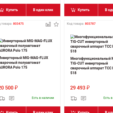
Купить
В один клик
Купить
В од
 товара:
803475
Код товара:
803787
Инверторный MIG-MAG-FLUX
Многофункциональный 
сварочный полуавтомат
TIG-CUT инверторный
AURORA Polo 175
сварочный аппарат ТСС 
518
20 500
29 493
₽
₽
Есть в наличии
Есть 
Купить
В один клик
Купить
В од