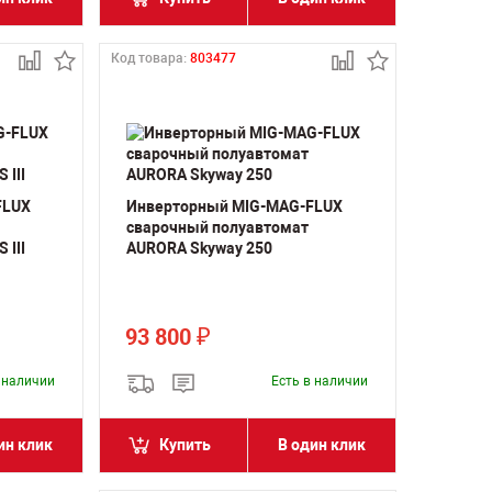
Код товара:
803477
FLUX
Инверторный MIG-MAG-FLUX
сварочный полуавтомат
 III
AURORA Skyway 250
93 800
₽
в наличии
Есть в наличии
ин клик
Купить
В один клик