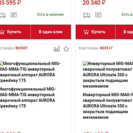
35 595
20 340
₽
₽
Есть в наличии
Есть 
Купить
В один клик
Купить
В од
 товара:
803501
Код товара:
803517
Многофункциональный MIG-
MAG-MMA-TIG инверторный
Инверторный MIG-MAG-
сварочный аппарат AURORA
сварочный полуавтомат
Speedway 175
AURORA Ultimate 350 с
закрытым подающим
механизмом