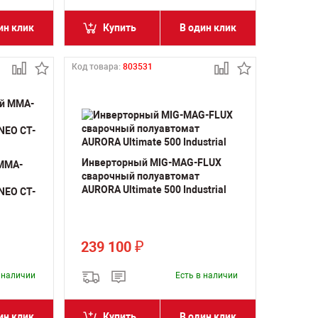
ин клик
Купить
В один клик
Код товара:
803531
Инверторный MIG-MAG-FLUX
MMA-
сварочный полуавтомат
AURORA Ultimate 500 Industrial
NEO CT-
239 100
₽
в наличии
Есть в наличии
ин клик
Купить
В один клик