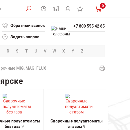
0
Обратный звонок
+7 800 555 42 85
Задать вопрос
R
S
T
U
V
W
X
Y
Z
рочные MIG, MAG, FLUX
оярске
чные полуавтоматы
Сварочные полуавтоматы
без газа
9
с газом
9