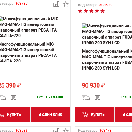
 товара:
803737
Код товара:
803603
Многофункциональный MIG-
MAG-MMA-TIG инверторный
Многофункциональный 
сварочный аппарат РЕСАНТА
MAG-MMA-TIG инвертор
САИПА-220
сварочный аппарат FUB
INMIG 200 SYN LCD
25 390
90 930
₽
₽
Есть в наличии
Есть 
Купить
В один клик
Купить
В од
 товара:
803533
Код товара:
803473