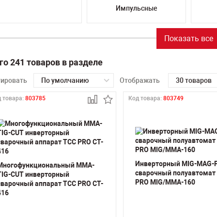
Импульсные
Показать все
го 241 товаров в разделе
тировать
По умолчанию
Отображать
30 товаров
 товара:
803785
Код товара:
803749
Инверторный MIG-MAG-
Многофункциональный MMA-
сварочный полуавтомат
TIG-CUT инверторный
PRO MIG/MMA-160
сварочный аппарат ТСС PRO CT-
416