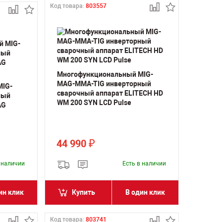
Код товара:
803557
Многофункциональный MIG-
MAG-MMA-TIG инверторный
MIG-
сварочный аппарат ELITECH HD
ный
WM 200 SYN LCD Pulse
AG
44 990
₽
в наличии
Есть в наличии
ин клик
Купить
В один клик
Код товара:
803741