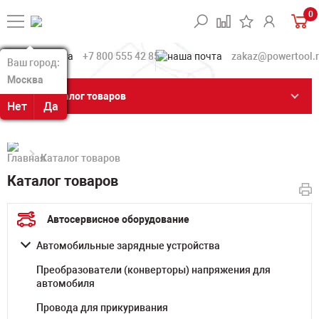
0
+7 800 555 42 85
zakaz@powertool.
Ваш город:
Ваш город:
Москва
Москва
Каталог товаров
Нет
Нет
Да
Да
Каталог товаров
Каталог товаров
Автосервисное оборудование
Автомобильные зарядные устройства
Преобразователи (конверторы) напряжения для
автомобиля
Провода для прикуривания