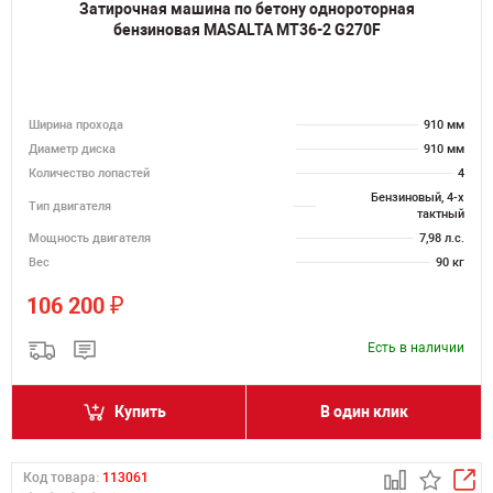
Затирочная машина по бетону однороторная
бензиновая MASALTA MT36-2 G270F
Ширина прохода
910 мм
Диаметр диска
910 мм
Количество лопастей
4
Бензиновый, 4-х
Тип двигателя
тактный
Мощность двигателя
7,98 л.с.
Вес
90 кг
₽
106 200
Есть в наличии
Купить
В один клик
Код товара:
113061