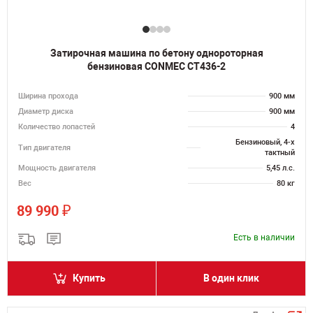
Затирочная машина по бетону однороторная
бензиновая CONMEC CT436-2
Ширина прохода
900 мм
Диаметр диска
900 мм
Количество лопастей
4
Бензиновый, 4-х
Тип двигателя
тактный
Мощность двигателя
5,45 л.с.
Вес
80 кг
₽
89 990
Есть в наличии
Купить
В один клик