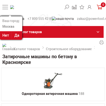
0
+7 800 555 42 85
zakaz@powertool.
Ваш город:
Ваш город:
Москва
Москва
Каталог товаров
Нет
Нет
Да
Да
Каталог товаров
Строительное оборудование
Зати
Затирочные машины по бетону в
Красноярске
Однороторная затирочная машина
188