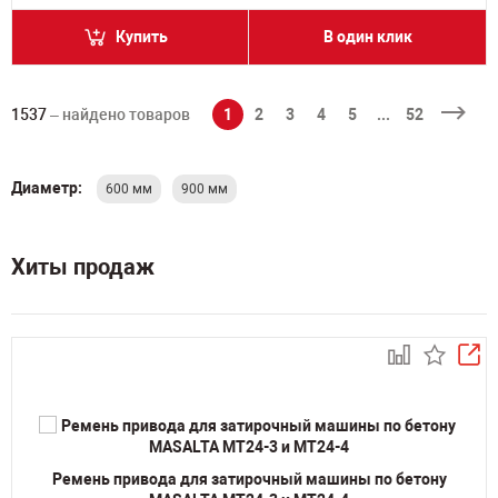
Купить
В один клик
1537
– найдено товаров
1
2
3
4
5
...
52
Диаметр:
600 мм
900 мм
Хиты продаж
Ремень привода для затирочный машины по бетону