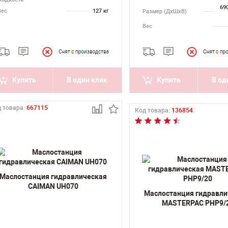
69
Вес
127 кг
Размер (ДхШхВ)
Вес
Купить
В один клик
Купить
В од
 товара:
667115
Код товара:
136854
Маслостанция гидравлическая
CAIMAN UH070
Маслостанция гидравли
MASTERPAC PHP9/