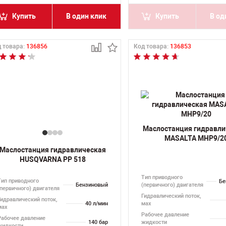
Купить
В один клик
Купить
В од
 товара:
136856
Код товара:
136853
Маслостанция гидравли
MASALTA MHP9/2
Маслостанция гидравлическая
HUSQVARNA PP 518
Тип приводного
Тип приводного
Бе
Бензиновый
(первичного) двигателя
(первичного) двигателя
Гидравлический поток,
Гидравлический поток,
40 л/мин
мах
мах
Рабочее давление
Рабочее давление
140 бар
жидкости
жидкости