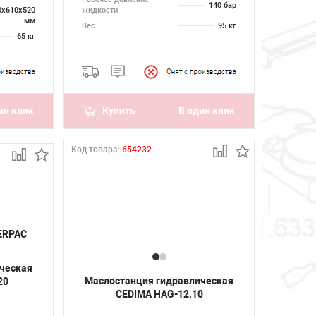
140 бар
0х610х520
жидкости
мм
Вес
95 кг
65 кг
ин клик
Купить
В один клик
Код товара:
654232
ческая
Маслостанция гидравлическая
20
CEDIMA HAG-12.10