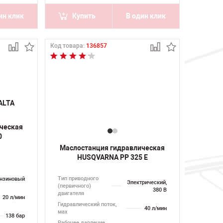
ин клик
Купить
В один клик
Код товара:
136857
ческая
0
Маслостанция гидравлическая
HUSQVARNA PP 325 E
Тип приводного
нзиновый
Электрический,
(первичного)
380 В
двигателя
20 л/мин
Гидравлический поток,
40 л/мин
мах
138 бар
Рабочее давление