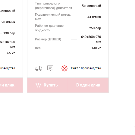
Тип приводного
Бензиновый
(первичного) двигателя
нзиновый
Гидравлический поток,
44 л/мин
мах
20 л/мин
Рабочее давление
250 бар
жидкости
138 бар
640х560х970
Размер (ДхШхВ)
мм
0х610х520
мм
Вес
130 кг
65 кг
ин клик
Купить
В один клик