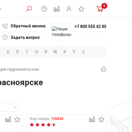
0
Обратный звонок
+7 800 555 42 85
Задать вопрос
R
S
T
U
V
W
X
Y
Z
ции гидравлические
расноярске
Код товара:
136858