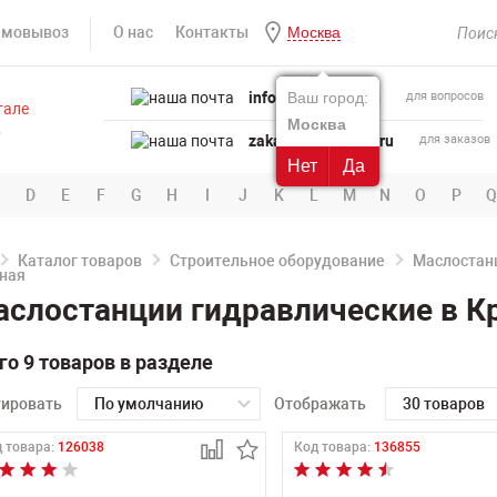
амовывоз
О нас
Контакты
Москва
info@powertool.ru
Ваш город:
для вопросов
Москва
zakaz@powertool.ru
для заказов
Нет
Да
D
E
F
G
H
I
J
K
L
M
N
O
P
Q
Каталог товаров
Строительное оборудование
Маслостан
слостанции гидравлические в К
го 9 товаров в разделе
тировать
По умолчанию
Отображать
30 товаров
 товара:
126038
Код товара:
136855