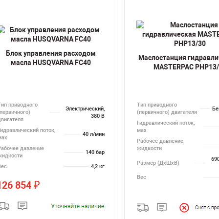
Блок управления расходом
Маслостанция гидравли
масла HUSQVARNA FC40
MASTERPAC PHP13/
Тип приводного
Тип приводного
Электрический,
Бе
(первичного)
(первичного) двигателя
380 В
двигателя
Гидравлический поток,
Гидравлический поток,
мах
40 л/мин
мах
Рабочее давление
Рабочее давление
жидкости
140 бар
жидкости
69
Размер (ДхШхВ)
Вес
4,2 кг
Вес
126 854
₽