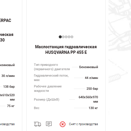
ческая
30
Маслостанция гидравлическая
HUSQVARNA PP 455 E
Тип приводного
нзиновый
Бензиновый
(первичного) двигателя
Гидравлический поток,
30 л/мин
44 л/мин
мах
Рабочее давление
138 бар
250 бар
жидкости
0х610х520
640х560х970
Размер (ДхШхВ)
мм
мм
75 кг
Вес
130 кг