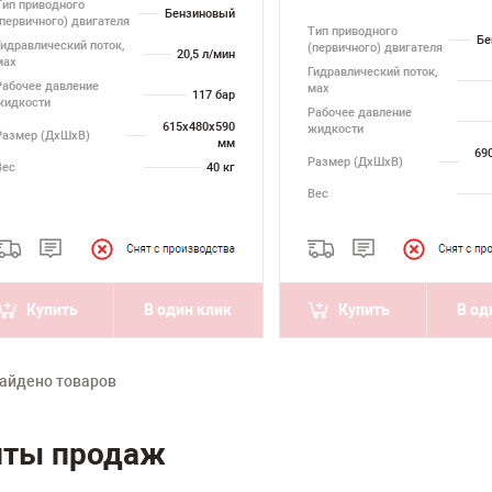
Тип приводного
Бензиновый
(первичного) двигателя
Тип приводного
Бе
Гидравлический поток,
(первичного) двигателя
20,5 л/мин
мах
Гидравлический поток,
Рабочее давление
мах
117 бар
жидкости
Рабочее давление
615х480х590
жидкости
Размер (ДхШхВ)
мм
69
Размер (ДхШхВ)
Вес
40 кг
Вес
Купить
В один клик
Купить
В од
айдено товаров
иты продаж