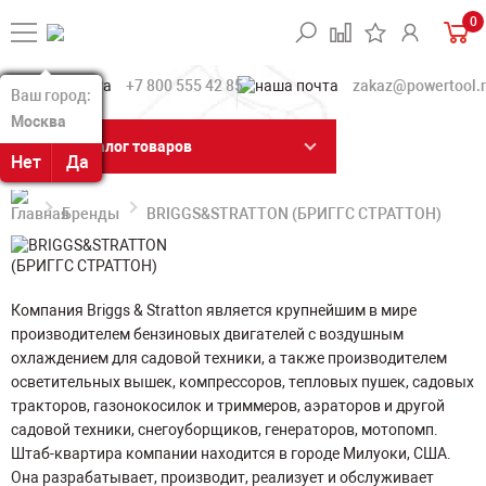
0
+7 800 555 42 85
zakaz@powertool.
Ваш город:
Ваш город:
Москва
Москва
Каталог товаров
Нет
Нет
Да
Да
Бренды
BRIGGS&STRATTON (БРИГГС СТРАТТОН)
Компания Briggs & Stratton является крупнейшим в мире
производителем бензиновых двигателей с воздушным
охлаждением для садовой техники, а также производителем
осветительных вышек, компрессоров, тепловых пушек, садовых
тракторов, газонокосилок и триммеров, аэраторов и другой
садовой техники, снегоуборщиков, генераторов, мотопомп.
Штаб-квартира компании находится в городе Милуоки, США.
Она разрабатывает, производит, реализует и обслуживает