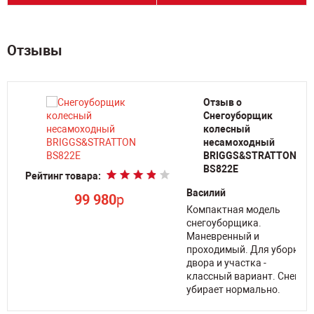
Отзывы
Отзыв о
Снегоуборщик
колесный
несамоходный
BRIGGS&STRATTON
BS822E
Рейтинг товара:
Василий
99 980
p
Компактная модель
снегоуборщика.
Маневренный и
проходимый. Для уборки
двора и участка -
классный вариант. Снег
убирает нормально.