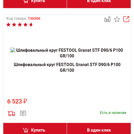
Купить
В один клик
Код товара:
136306
Шлифовальный круг FESTOOL Granat STF D90/6 P100
GR/100
₽
6 523
Есть в наличии
Купить
В один клик