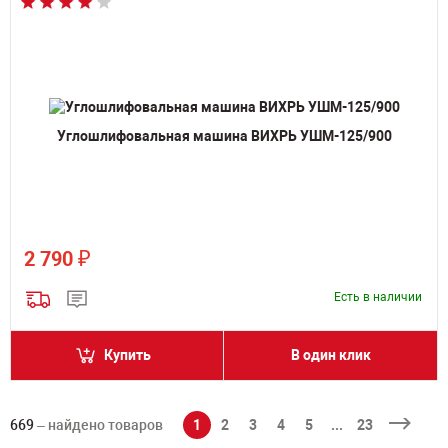
Углошлифовальная машина ВИХРЬ УШМ-125/900
₽
2 790
Есть в наличии
Купить
В один клик
669
– найдено товаров
1
2
3
4
5
...
23