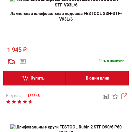
Ламельная шлифовальная подошва FESTOOL SSH-STF-
V93L/6
₽
1 945
Есть в наличии
Купить
В один клик
Код товара:
136348