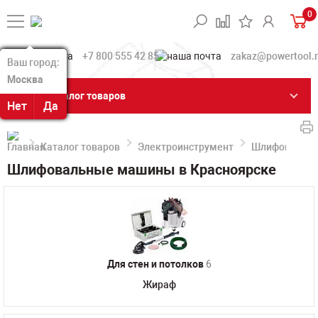
0
+7 800 555 42 85
zakaz@powertool.
Ваш город:
Ваш город:
Москва
Москва
Каталог товаров
Нет
Нет
Да
Да
Каталог товаров
Электроинструмент
Шлифовальн
Шлифовальные машины в Красноярске
Для стен и потолков
6
Жираф