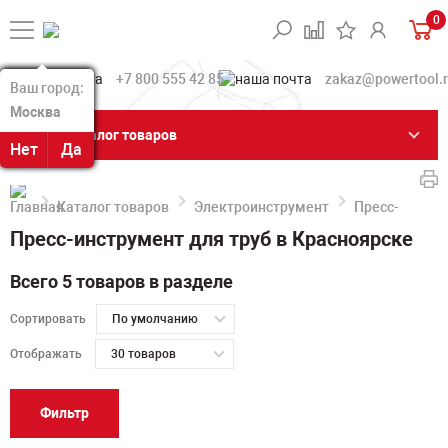
0
+7 800 555 42 85
zakaz@powertool.
Ваш город:
Ваш город:
Москва
Москва
Каталог товаров
Нет
Нет
Да
Да
Каталог товаров
Электроинструмент
Пресс-инстру
Пресс-инструмент для труб в Красноярске
Всего 5 товаров в разделе
Сортировать
По умолчанию
Отображать
30 товаров
Фильтр