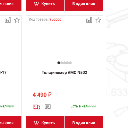
ин клик
Купить
В один клик
Код товара:
950660
-17
Толщиномер AMO N502
4 490
₽
в наличии
Есть в наличии
ин клик
Купить
В один клик