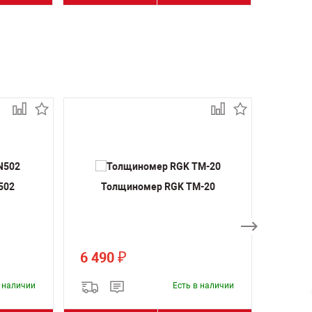
502
Толщиномер RGK TM-20
Толщ
6 490
8 99
₽
в наличии
Есть в наличии