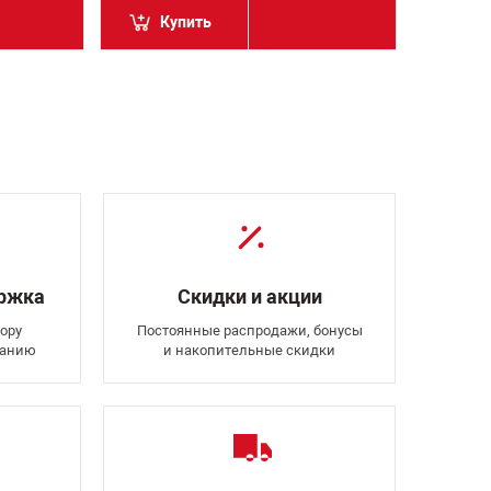
Купить
Ку
ержка
Скидки и акции
ору
Постоянные распродажи, бонусы
ванию
и накопительные скидки