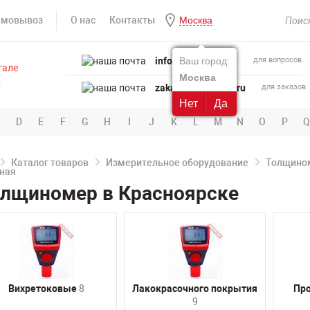
амовывоз
О нас
Контакты
Москва
info@powertool.ru
Ваш город:
для вопросов
Москва
zakaz@powertool.ru
для заказов
Нет
Да
D
E
F
G
H
I
J
K
L
M
N
O
P
Q
Каталог товаров
Измерительное оборудование
Толщино
олщиномер в Красноярске
Вихретоковые
8
Лакокрасочного покрытия
Пр
9