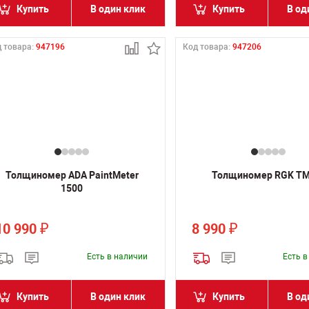
Купить
В один клик
Купить
В од
 товара:
947196
Код товара:
947206
Толщиномер ADA PaintMeter
Толщиномер RGK TM
1500
10 990
8 990
₽
₽
Есть в наличии
Есть 
Купить
В один клик
Купить
В од