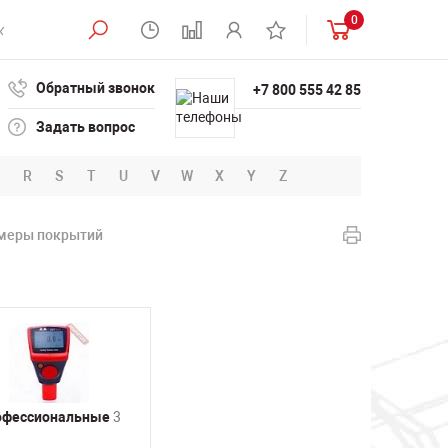
0
Обратный звонок
+7 800 555 42 85
Задать вопрос
R
S
T
U
V
W
X
Y
Z
меры покрытий
офессиональные
3