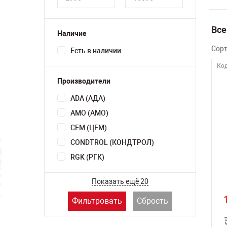
Все
Наличие
Сор
Есть в наличии
Код
Производители
ADA (АДА)
AMO (АМО)
CEM (ЦЕМ)
CONDTROL (КОНДТРОЛ)
RGK (РГК)
Показать ещё 20
Фильтровать
Сбрость