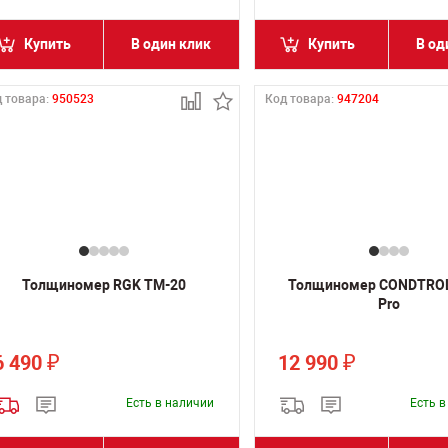
Купить
В один клик
Купить
В од
 товара:
950523
Код товара:
947204
Толщиномер RGK TM-20
Толщиномер CONDTROL
Pro
6 490
12 990
₽
₽
Есть в наличии
Есть 