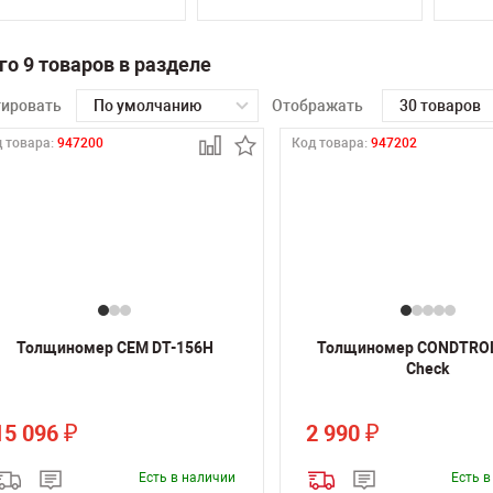
го 9 товаров в разделе
тировать
По умолчанию
Отображать
30 товаров
 товара:
947200
Код товара:
947202
Толщиномер CEM DT-156H
Толщиномер CONDTROL
Сheck
15 096
2 990
₽
₽
Есть в наличии
Есть 