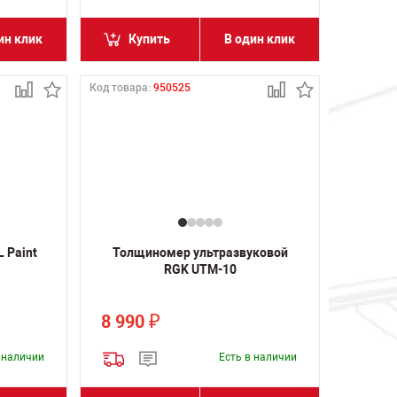
ин клик
Купить
В один клик
Код товара:
950525
 Paint
Толщиномер ультразвуковой
RGK UTM-10
8 990
₽
в наличии
Есть в наличии