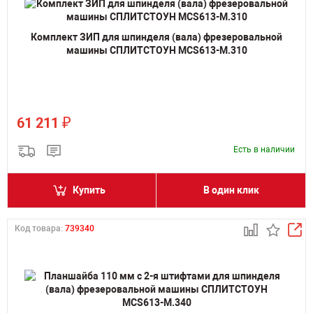
Комплект ЗИП для шпинделя (вала) фрезеровальной
машины СПЛИТСТОУН MCS613-M.310
₽
61 211
Есть в наличии
Купить
В один клик
Код товара:
739340