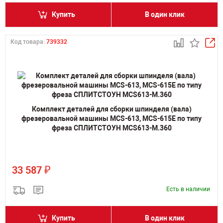
Купить
В один клик
Код товара:
739332
Комплект деталей для сборки шпинделя (вала)
фрезеровальной машины MCS-613, MCS-615E по типу
фреза СПЛИТСТОУН MCS613-M.360
₽
33 587
Есть в наличии
Купить
В один клик