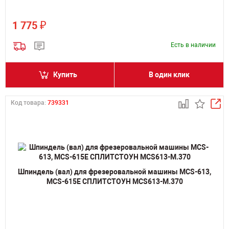
₽
1 775
Есть в наличии
Купить
В один клик
Код товара:
739331
Шпиндель (вал) для фрезеровальной машины MCS-613,
MCS-615E СПЛИТСТОУН MCS613-M.370