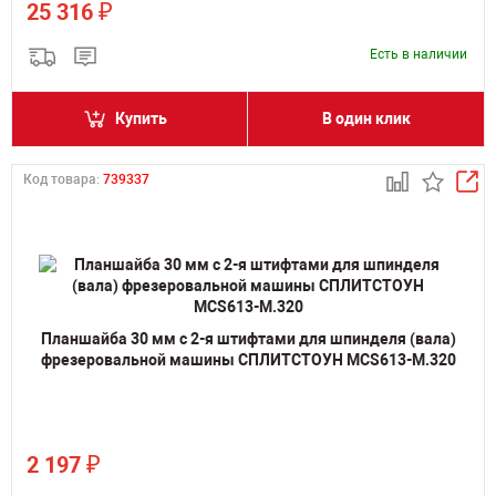
₽
25 316
Есть в наличии
Купить
В один клик
Код товара:
739337
Планшайба 30 мм с 2-я штифтами для шпинделя (вала)
фрезеровальной машины СПЛИТСТОУН MCS613-M.320
₽
2 197