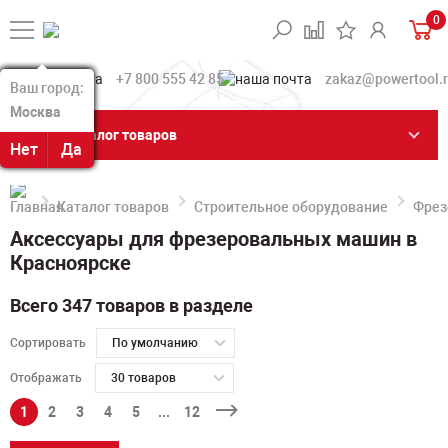
0
+7 800 555 42 85
zakaz@powertool.
Ваш город:
Ваш город:
Москва
Москва
Каталог товаров
Нет
Нет
Да
Да
Каталог товаров
Строительное оборудование
Фрез
Аксессуары для фрезеровальных машин в
Красноярске
Всего 347 товаров в разделе
Сортировать
По умолчанию
Отображать
30 товаров
1
2
3
4
5
...
12