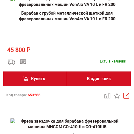
Барабан с грубой металлической щеткой для
фрезеровальных машин VonArx VA 10 L и FR 200
₽
45 800
Есть в наличии
Купить
В один клик
Код товара:
653266