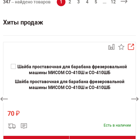
347
– найдено товаров
1
2
3
4
5
...
12
Хиты продаж
Шайба проставочная для барабана фрезеровальной
машины МИСОМ СО-410Ш и СО-410ШБ
₽
70
Есть в наличии