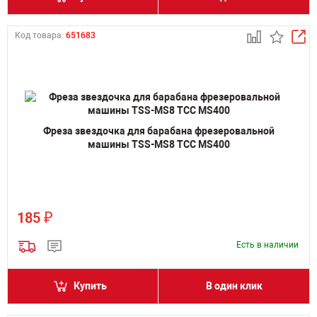
Код товара:
651683
Фреза звездочка для барабана фрезеровальной
машины TSS-MS8 ТСС MS400
₽
185
Есть в наличии
Купить
В один клик