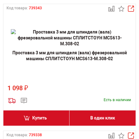
Код товара:
739343
Проставка 3 мм для шпинделя (вала) фрезеровальной
машины СПЛИТСТОУН MCS613-M.308-02
₽
1 098
Есть в наличии
Купить
В один клик
Код товара:
739338