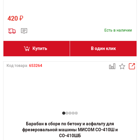
₽
420
Есть в наличии
Купить
В один клик
Код товара:
653264
Барабан в сборе по бетону и асфальту для
фрезеровальной машины МИСОМ СО-410Ш и
СО-410ШБ